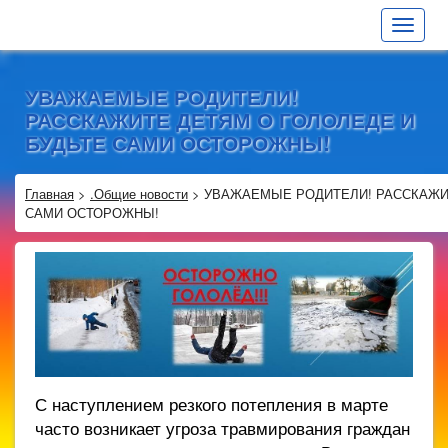
Toggle
navigat
УВАЖАЕМЫЕ РОДИТЕЛИ!
РАССКАЖИТЕ ДЕТЯМ О ГОЛОЛЕДЕ И
БУДЬТЕ САМИ ОСТОРОЖНЫ!
Главная
>
.Общие новости
>
УВАЖАЕМЫЕ РОДИТЕЛИ! РАССКАЖИТ
САМИ ОСТОРОЖНЫ!
С наступлением резкого потепления в марте
часто возникает угроза травмирования граждан