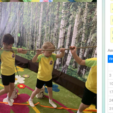
Ав
П
3
1
1
2
3