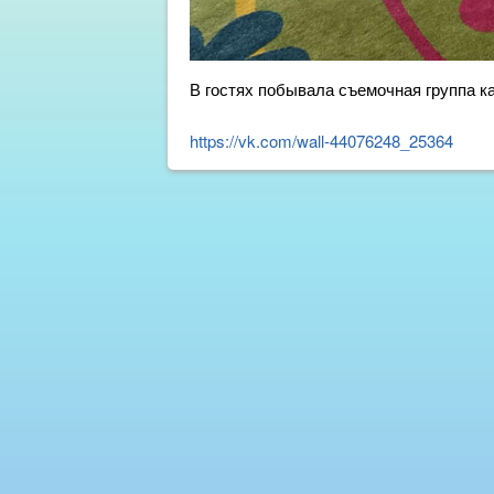
В гостях побывала съемочная группа к
https://vk.com/wall-44076248_25364