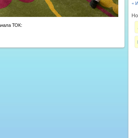
« 
Но
анала ТОК: