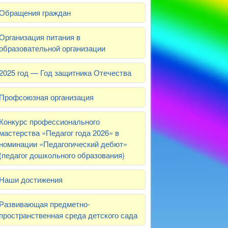
Обращения граждан
Организация питания в
образовательной организации
2025 год — Год защитника Отечества
Профсоюзная организация
Конкурс профессионального
мастерства «Педагог года 2026» в
номинации «Педагогический дебют»
(педагог дошкольного образования)
Наши достижения
Развивающая предметно-
пространственная среда детского сада