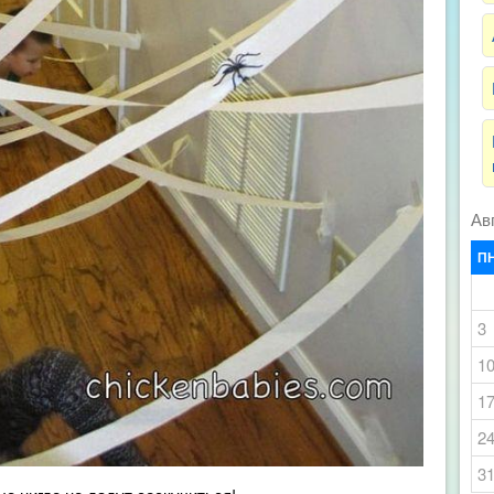
Ав
П
3
1
1
2
3