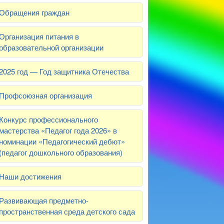
Обращения граждан
Организация питания в
образовательной организации
2025 год — Год защитника Отечества
Профсоюзная организация
Конкурс профессионального
мастерства «Педагог года 2026» в
номинации «Педагогический дебют»
(педагог дошкольного образования)
Наши достижения
Развивающая предметно-
пространственная среда детского сада