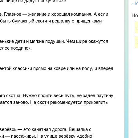
е нигде не дадут соскучиться!
« 
. Главное — желание и хорошая компания. А если
Но
добыть бумажный скотч и вешалку с прищепками
ькие дети и мягкие подушки. Чем шире окажутся
елее поединок.
нтой классики прямо на ковре или на полу, и вперёд
о скотча. Нужно пройти весь путь, не задев паутину.
нается заново. На скотч рекомендуется прикрепить
верёвок — это канатная дорога. Вешалка с
ки — пассажиры. На улице верёвку удобно