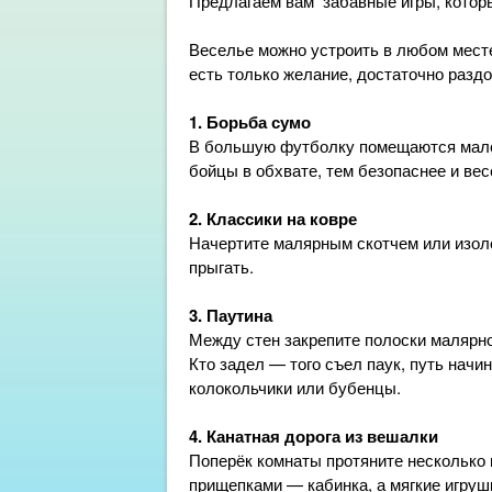
Предлагаем вам забавные игры, которы
Веселье можно устроить в любом месте
есть только желание, достаточно раз
1. Борьба сумо
В большую футболку помещаются мален
бойцы в обхвате, тем безопаснее и вес
2. Классики на ковре
Начертите малярным скотчем или изоле
прыгать.
3. Паутина
Между стен закрепите полоски малярног
Кто задел — того съел паук, путь начи
колокольчики или бубенцы.
4. Канатная дорога из вешалки
Поперёк комнаты протяните несколько 
прищепками — кабинка, а мягкие игруш