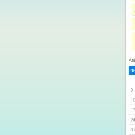
Ав
П
3
1
1
2
3