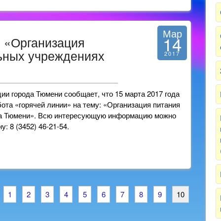
Мар
14
: «Организация
льных учреждениях
2017
и города Тюмени сообщает, что 15 марта 2017 года
абота «горячей линии» на тему: «Организация питания
да Тюмени». Всю интересующую информацию можно
: 8 (3452) 46-21-54.
1
2
3
4
5
6
7
8
9
10