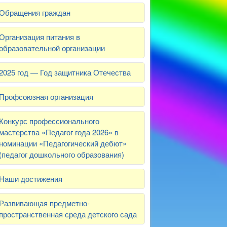
Обращения граждан
Организация питания в
образовательной организации
2025 год — Год защитника Отечества
Профсоюзная организация
Конкурс профессионального
мастерства «Педагог года 2026» в
номинации «Педагогический дебют»
(педагог дошкольного образования)
Наши достижения
Развивающая предметно-
пространственная среда детского сада