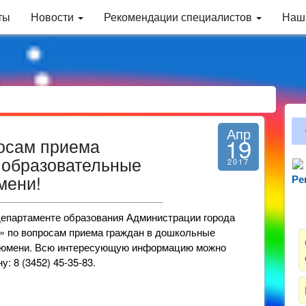
ты
Новости
Рекомендации специалистов
Наш
Апр
19
росам приема
 образовательные
2017
мени!
Ре
Зн
в департаменте образования Администрации города
я» по вопросам приема граждан в дошкольные
 Тюмени. Всю интересующую информацию можно
: 8 (3452) 45-35-83.