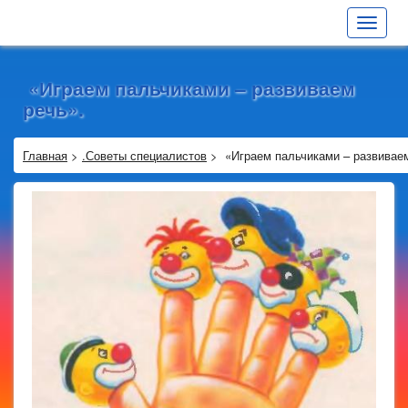
Toggle
navigat
«Играем пальчиками – развиваем
речь».
Главная
>
.Советы специалистов
>
«Играем пальчиками – развиваем