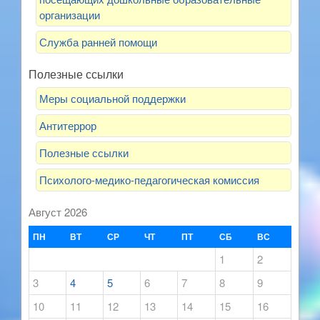
организации
Служба ранней помощи
Полезные ссылки
Меры социальной поддержки
Антитеррор
Полезные ссылки
Психолого-медико-педагогическая комиссия
Август 2026
ПН
ВТ
СР
ЧТ
ПТ
СБ
ВС
1
2
3
4
5
6
7
8
9
10
11
12
13
14
15
16