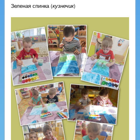
Зеленая спинка (
кузнечик
)