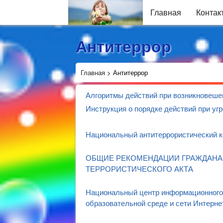
Главная
Контак
Антитеррор
Главная
>
Антитеррор
Алгоритмы действий при возникновеше
Инструкция о порядке действий при угр
Национальный антитеррористический к
ОБЩИЕ РЕКОМЕНДАЦИИ ГРАЖДАНАМ
ТЕРРОРИСТИЧЕСКОГО АКТА
Национальный центр информационного 
образовательной среде и сети Интерне