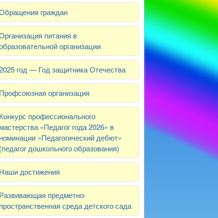
Обращения граждан
Организация питания в
образовательной организации
2025 год — Год защитника Отечества
Профсоюзная организация
Конкурс профессионального
мастерства «Педагог года 2026» в
номинации «Педагогический дебют»
(педагог дошкольного образования)
Наши достижения
Развивающая предметно-
пространственная среда детского сада