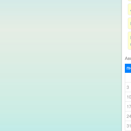
Ав
П
3
1
1
2
3