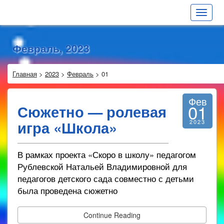
Toggle
navigat
Февраль, 2023
Главная
>
2023
>
Февраль
>
01
Фев
01
Сюжетно — ролевая
игра «Школа»
2023
В рамках проекта «Скоро в школу» педагогом
Рублевской Натальей Владимировной для
педагогов детского сада совместно с детьми
была проведена сюжетно
Continue Reading