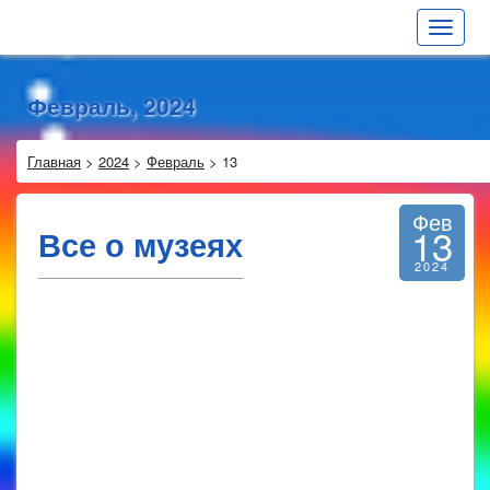
Toggle
navigat
Февраль, 2024
Главная
>
2024
>
Февраль
>
13
Фев
13
Все о музеях
2024