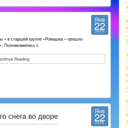
Янв
22
2025
ы » в старшей группе «Ромашка » прошло
«. Познакомились с
ontinue Reading
Янв
22
го снега во дворе
2025