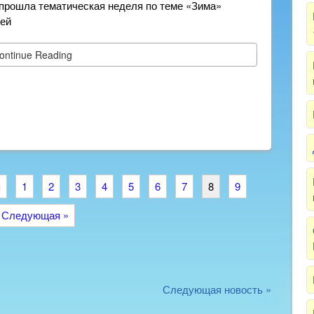
1 прошла тематическая неделя по теме «Зима»
тей
ontinue Reading
я
1
2
3
4
5
6
7
8
9
Следующая »
Следующая новость »