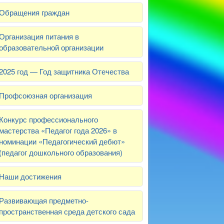
Обращения граждан
Организация питания в
образовательной организации
2025 год — Год защитника Отечества
Профсоюзная организация
Конкурс профессионального
мастерства «Педагог года 2026» в
номинации «Педагогический дебют»
(педагог дошкольного образования)
Наши достижения
Развивающая предметно-
пространственная среда детского сада