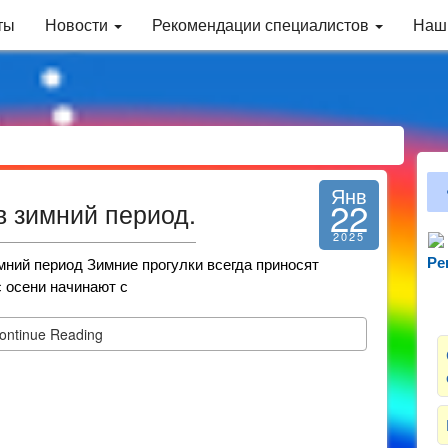
ты
Новости
Рекомендации специалистов
Наш
Янв
22
в зимний период.
2025
мний период Зимние прогулки всегда приносят
Ре
Зн
с осени начинают с
ontinue Reading