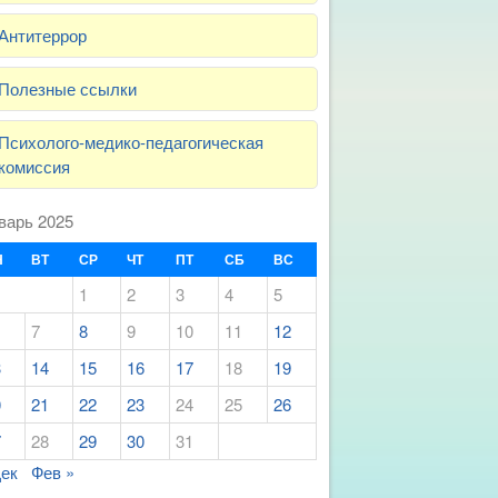
Антитеррор
Полезные ссылки
Психолого-медико-педагогическая
комиссия
варь 2025
Н
ВТ
СР
ЧТ
ПТ
СБ
ВС
1
2
3
4
5
7
8
9
10
11
12
3
14
15
16
17
18
19
0
21
22
23
24
25
26
7
28
29
30
31
Дек
Фев »