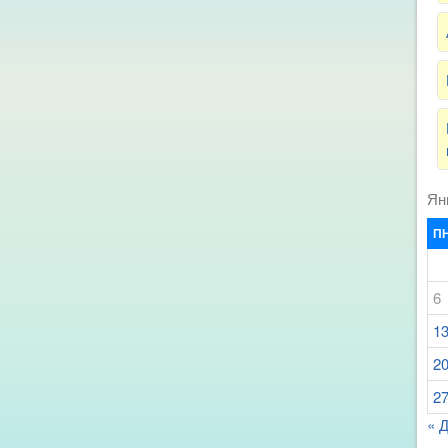
Ян
П
6
1
2
2
« 