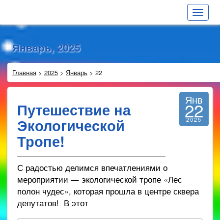
Toggle
navigat
Январь, 2025
Главная
>
2025
>
Январь
>
22
Янв
22
Путешествие на
Экологической
2025
Тропе!
С радостью делимся впечатлениями о
мероприятии — экологической тропе «Лес
полон чудес», которая прошла в центре сквера
депутатов! В этот