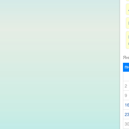
Ян
П
2
9
1
2
3