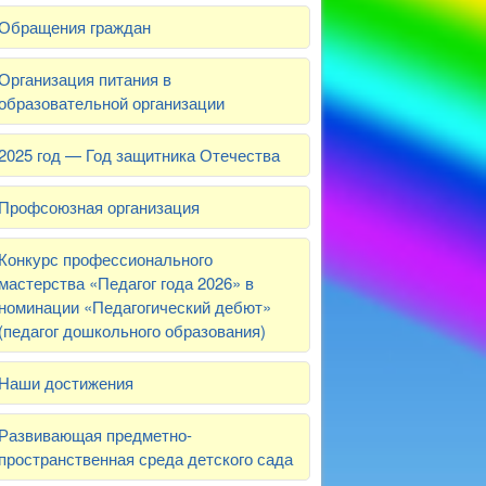
Обращения граждан
Организация питания в
образовательной организации
2025 год — Год защитника Отечества
Профсоюзная организация
Конкурс профессионального
мастерства «Педагог года 2026» в
номинации «Педагогический дебют»
(педагог дошкольного образования)
Наши достижения
Развивающая предметно-
пространственная среда детского сада