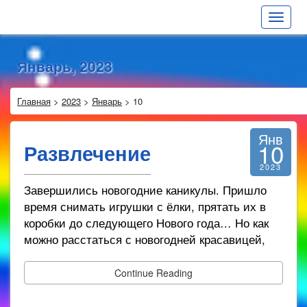
Toggle
navigat
Январь, 2023
Главная
>
2023
>
Январь
>
10
Янв
10
Развлечение
2023
Завершились новогодние каникулы. Пришло
время снимать игрушки с ёлки, прятать их в
коробки до следующего Нового года… Но как
можно расстаться с новогодней красавицей,
Continue Reading