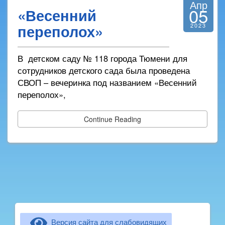
Апр
05
«Весенний
переполох»
2023
В детском саду № 118 города Тюмени для
сотрудников детского сада была проведена
СВОП – вечеринка под названием «Весенний
переполох»,
Continue Reading
Версия сайта для слабовидящих