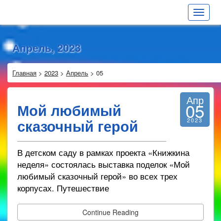
Toggle
navigat
Апрель, 2023
Главная
>
2023
>
Апрель
>
05
Апр
05
Мой любимый
сказочный герой
2023
В детском саду в рамках проекта «Книжкина
неделя» состоялась выставка поделок «Мой
любимый сказочный герой» во всех трех
корпусах. Путешествие
Continue Reading