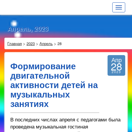
Toggle
navigat
Апрель, 2023
Главная
>
2023
>
Апрель
>
28
Апр
28
Формирование
двигательной
2023
активности детей на
музыкальных
занятиях
В последних числах апреля с педагогами была
проведена музыкальная гостиная