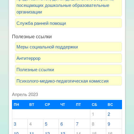
посещающих дошкольные образовательные
организации
Служба ранней помощи
Полезные ссылки
Меры социальной поддержки
Антитеррор
Полезные ссылки
Психолого-медико-педагогическая комиссия
Апрель 2023
ПН
ВТ
СР
ЧТ
ПТ
СБ
ВС
1
2
3
4
5
6
7
8
9
10
11
12
13
14
15
16