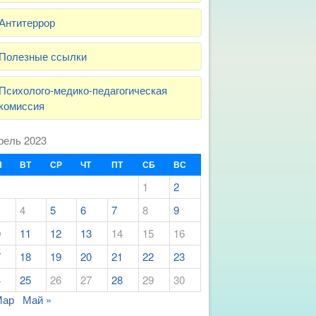
Антитеррор
Полезные ссылки
Психолого-медико-педагогическая
комиссия
рель 2023
Н
ВТ
СР
ЧТ
ПТ
СБ
ВС
1
2
4
5
6
7
8
9
0
11
12
13
14
15
16
7
18
19
20
21
22
23
4
25
26
27
28
29
30
Мар
Май »