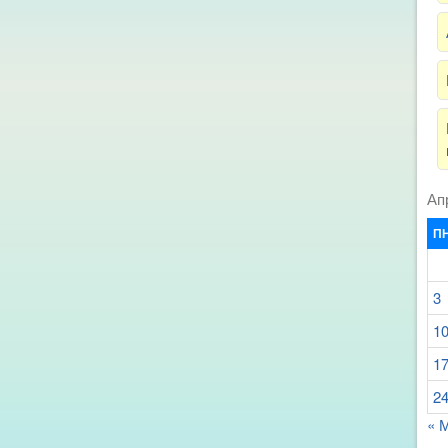
Ап
П
3
1
1
2
« 