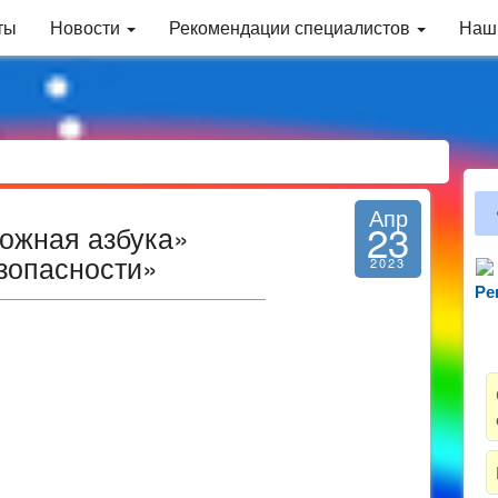
ты
Новости
Рекомендации специалистов
Наш
Апр
23
ожная азбука»
зопасности»
2023
Ре
Зн