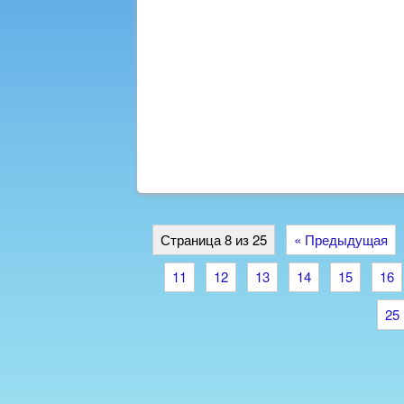
Страница 8 из 25
« Предыдущая
11
12
13
14
15
16
25