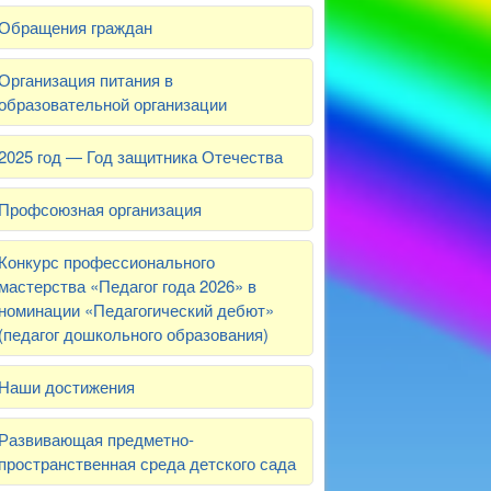
Обращения граждан
Организация питания в
образовательной организации
2025 год — Год защитника Отечества
Профсоюзная организация
Конкурс профессионального
мастерства «Педагог года 2026» в
номинации «Педагогический дебют»
(педагог дошкольного образования)
Наши достижения
Развивающая предметно-
пространственная среда детского сада