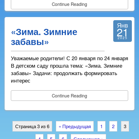
Continue Reading
Янв
21
«Зима. Зимние
забавы»
2025
Уважаемые родители! С 20 января по 24 января
В детском саду прошла тема: «Зима. Зимние
забавы» Задачи: продолжать формировать
интерес
Continue Reading
Страница 3 из 6
« Предыдущая
1
2
3
4
5
6
Следующая »