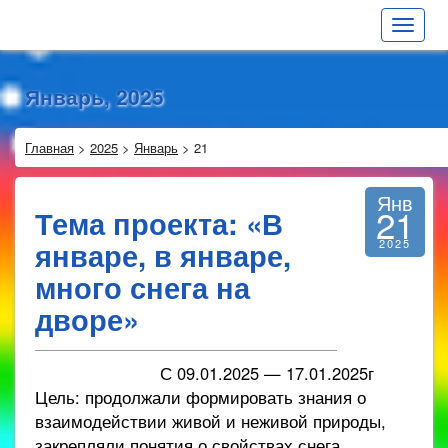
Toggle
navigat
Январь, 2025
Главная
>
2025
>
Январь
>
21
Янв
21
Тема проекта: «В
январе, в январе,
2025
много снега на
дворе»
С 09.01.2025 — 17.01.2025г
Цель: продолжали формировать знания о
взаимодействии живой и неживой природы,
закрепляли понятия о свойствах снега.