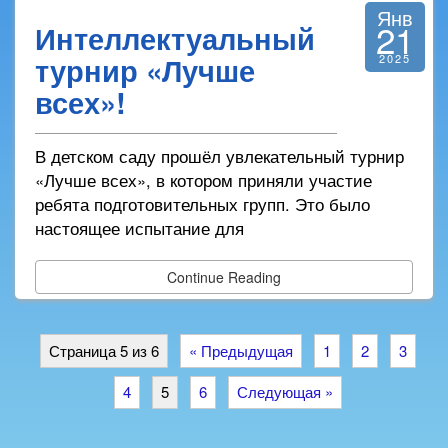
Янв
21
Интеллектуальный
турнир «Лучше
2025
всех»!
В детском саду прошёл увлекательный турнир
«Лучше всех», в котором приняли участие
ребята подготовительных групп. Это было
настоящее испытание для
Continue Reading
Страница 5 из 6
« Предыдущая
1
2
3
4
5
6
Следующая »