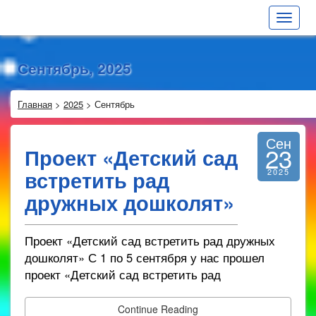
Toggle
navigat
Сентябрь, 2025
Главная
>
2025
>
Сентябрь
Сен
23
Проект «Детский сад
встретить рад
2025
дружных дошколят»
Проект «Детский сад встретить рад дружных
дошколят» С 1 по 5 сентября у нас прошел
проект «Детский сад встретить рад
Continue Reading