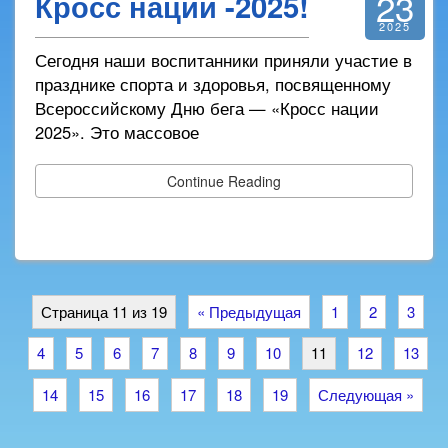
23
Кросс нации -2025!
2025
Сегодня наши воспитанники приняли участие в
празднике спорта и здоровья, посвященному
Всероссийскому Дню бега — «Кросс нации
2025». Это массовое
Continue Reading
Страница 11 из 19
« Предыдущая
1
2
3
4
5
6
7
8
9
10
11
12
13
14
15
16
17
18
19
Следующая »