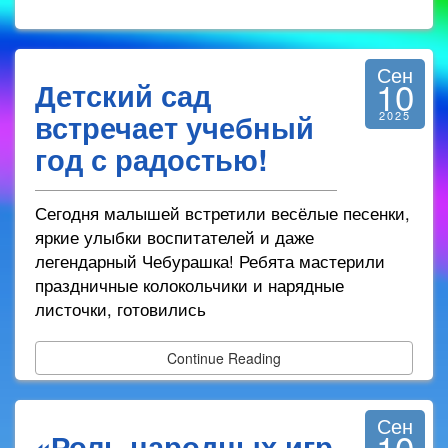
Сен
10
Детский сад
встречает учебный
2025
год с радостью!
Сегодня малышей встретили весёлые песенки,
яркие улыбки воспитателей и даже
легендарный Чебурашка! Ребята мастерили
праздничные колокольчики и нарядные
листочки, готовились
Continue Reading
Сен
10
«Роль народных игр