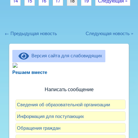
14
15
16
17
18
19
Следующая »
← Предыдущая новость
Следующая новость »
Версия сайта для слабовидящих
Не можете записать ребёнка в сад? Хотите
рассказать о воспитателях? Знаете, как
Решаем вместе
улучшить питание и занятия?
Написать сообщение
Сведения об образовательной организации
Информация для поступающих
Обращения граждан