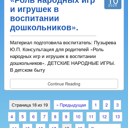
и игрушек в
2025
воспитании
дошкольников».
Материал подготовила воспитатель: Пузырева
Ю.П. Консультация для родителей «Роль
народных игр и игрушек в воспитании
дошкольников». ДЕТСКИЕ НАРОДНЫЕ ИГРЫ.
В детском быту
Continue Reading
Страница 18 из 19
« Предыдущая
1
2
3
4
5
6
7
8
9
10
11
12
13