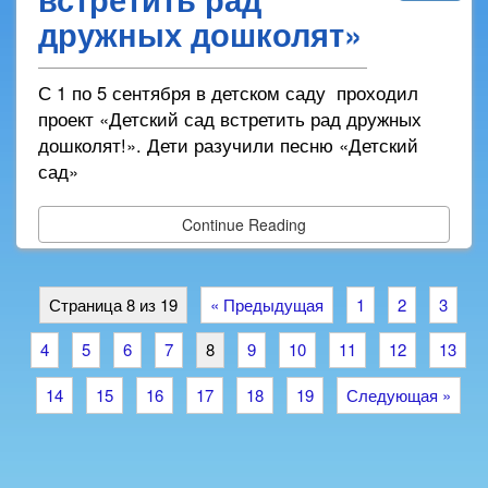
дружных дошколят»
С 1 по 5 сентября в детском саду проходил
проект «Детский сад встретить рад дружных
дошколят!». Дети разучили песню «Детский
сад»
Continue Reading
Страница 8 из 19
« Предыдущая
1
2
3
4
5
6
7
8
9
10
11
12
13
14
15
16
17
18
19
Следующая »