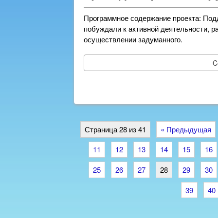
Программное содержание проекта: Под
побуждали к активной деятельности, р
осуществлении задуманного.
C
Страница 28 из 41
« Предыдущая
11
12
13
14
15
16
25
26
27
28
29
30
39
40