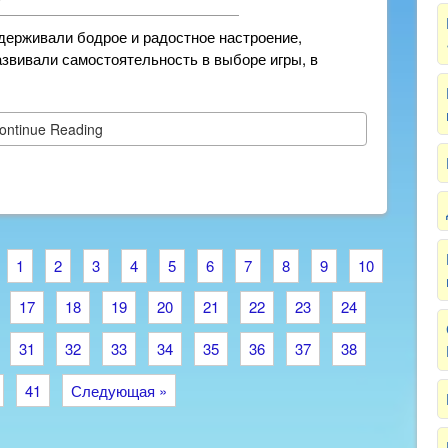
держивали бодрое и радостное настроение,
азвивали самостоятельность в выборе игры, в
ontinue Reading
1
2
3
4
5
6
7
8
9
10
17
18
19
20
21
22
23
24
31
32
33
34
35
36
37
38
41
Следующая »