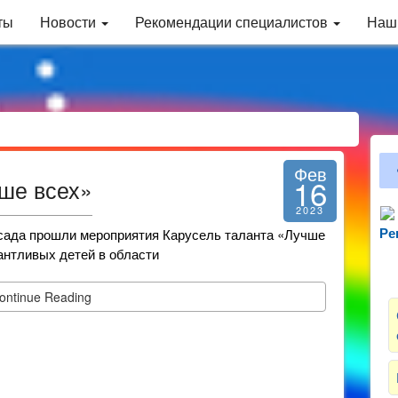
ты
Новости
Рекомендации специалистов
Наш
Фев
16
ше всех»
2023
 сада прошли мероприятия Карусель таланта «Лучше
Ре
Зн
антливых детей в области
ontinue Reading