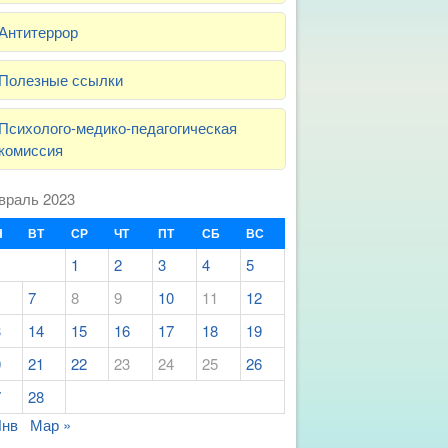
Антитеррор
Полезные ссылки
Психолого-медико-педагогическая
комиссия
враль 2023
Н
ВТ
СР
ЧТ
ПТ
СБ
ВС
1
2
3
4
5
7
8
9
10
11
12
3
14
15
16
17
18
19
0
21
22
23
24
25
26
7
28
Янв
Мар »