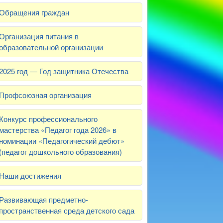
Обращения граждан
Организация питания в
образовательной организации
2025 год — Год защитника Отечества
Профсоюзная организация
Конкурс профессионального
мастерства «Педагог года 2026» в
номинации «Педагогический дебют»
(педагог дошкольного образования)
Наши достижения
Развивающая предметно-
пространственная среда детского сада