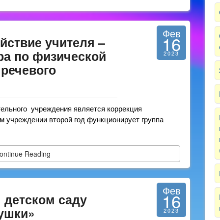
Фев
16
йствие учителя –
ра по физической
2023
 речевого
тельного учреждения является коррекция
ем учреждении второй год функционирует группа
ontinue Reading
Фев
16
м детском саду
рушки»
2023