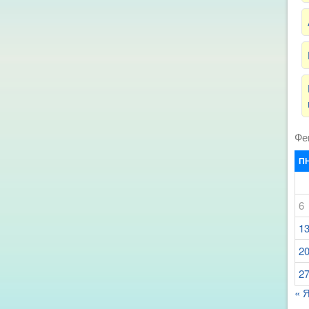
Фе
П
6
1
2
2
« 