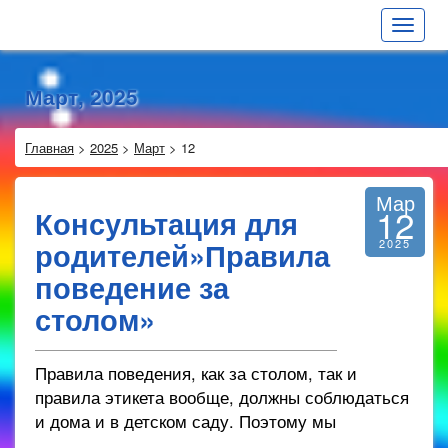
Toggle
navigat
Март, 2025
Главная
>
2025
>
Март
>
12
Мар
12
Консультация для
родителей»Правила
2025
поведение за
столом»
Правила поведения, как за столом, так и
правила этикета вообще, должны соблюдаться
и дома и в детском саду. Поэтому мы