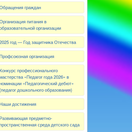
Обращения граждан
Организация питания в
образовательной организации
2025 год — Год защитника Отечества
Профсоюзная организация
Конкурс профессионального
мастерства «Педагог года 2026» в
номинации «Педагогический дебют»
(педагог дошкольного образования)
Наши достижения
Развивающая предметно-
пространственная среда детского сада