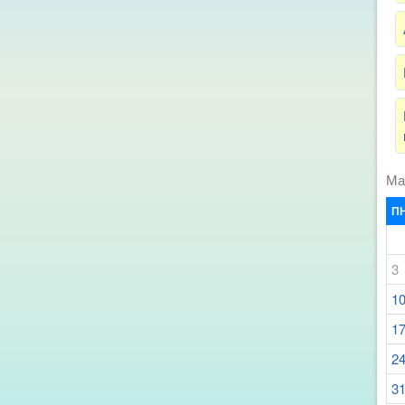
Ма
П
3
1
1
2
3