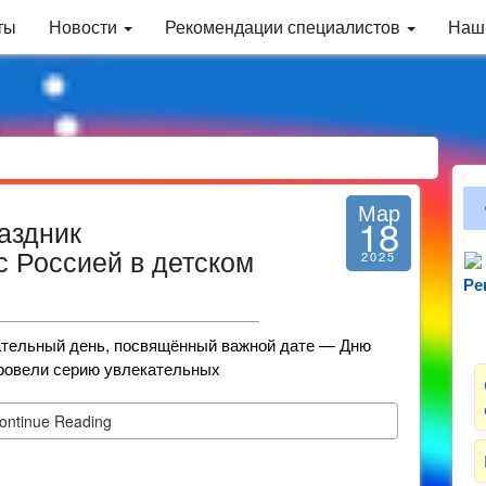
ты
Новости
Рекомендации специалистов
Наш
Мар
18
аздник
 Россией в детском
2025
Ре
Зн
ательный день, посвящённый важной дате — Дню
ровели серию увлекательных
ontinue Reading