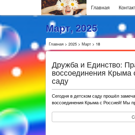
Главная
Контак
Март, 2025
Главная
>
2025
>
Март
>
18
Дружба и Единство: Пр
воссоединения Крыма с
саду
Сегодня в детском саду прошёл замеч
воссоединения Крыма с Россией! Мы п
C