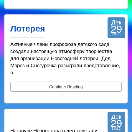
Дек
29
Лотерея
2025
Активные члены профсоюза детского сада
создали настоящую атмосферу творчества
для организации Новогодней лотереи. Дед
Мороз и Снегурочка разыграли представление,
в
Continue Reading
Дек
29
2025
Накануне Нового года в детском саду