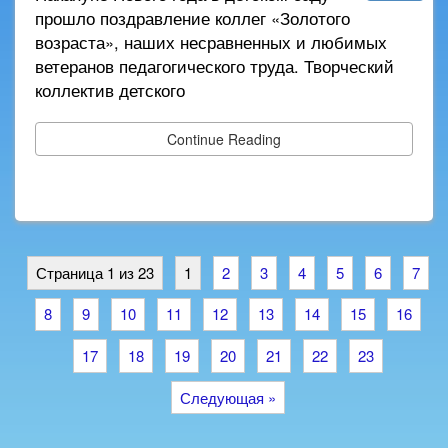
прошло поздравление коллег «Золотого
возраста», наших несравненных и любимых
ветеранов педагогического труда. Творческий
коллектив детского
Continue Reading
Страница 1 из 23
1
2
3
4
5
6
7
8
9
10
11
12
13
14
15
16
17
18
19
20
21
22
23
Следующая »