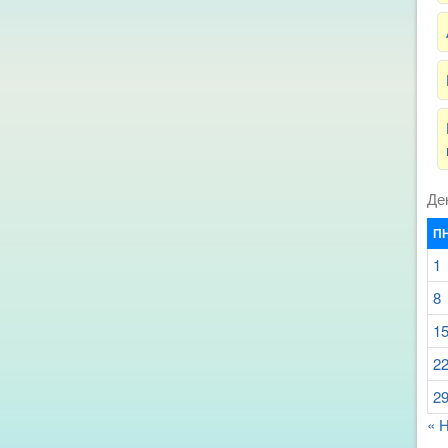
Де
П
1
8
1
2
2
« 