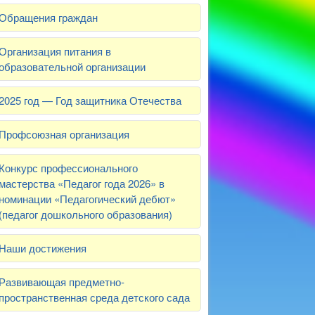
Обращения граждан
Организация питания в
образовательной организации
2025 год — Год защитника Отечества
Профсоюзная организация
Конкурс профессионального
мастерства «Педагог года 2026» в
номинации «Педагогический дебют»
(педагог дошкольного образования)
Наши достижения
Развивающая предметно-
пространственная среда детского сада