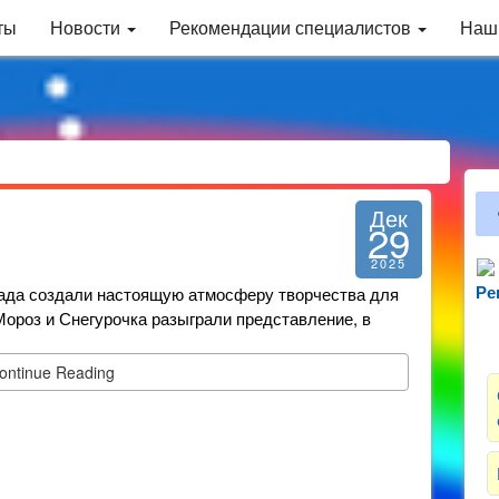
ты
Новости
Рекомендации специалистов
Наш
Дек
29
2025
ада создали настоящую атмосферу творчества для
Ре
Зн
Мороз и Снегурочка разыграли представление, в
ontinue Reading