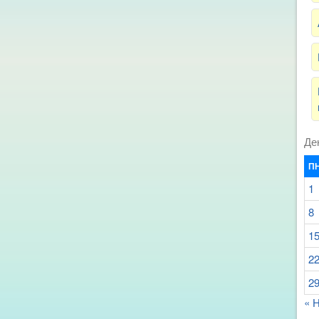
Де
П
1
8
1
2
2
« 