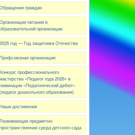
Обращения граждан
Организация питания в
образовательной организации
2025 год — Год защитника Отечества
Профсоюзная организация
Конкурс профессионального
мастерства «Педагог года 2026» в
номинации «Педагогический дебют»
(педагог дошкольного образования)
Наши достижения
Развивающая предметно-
пространственная среда детского сада