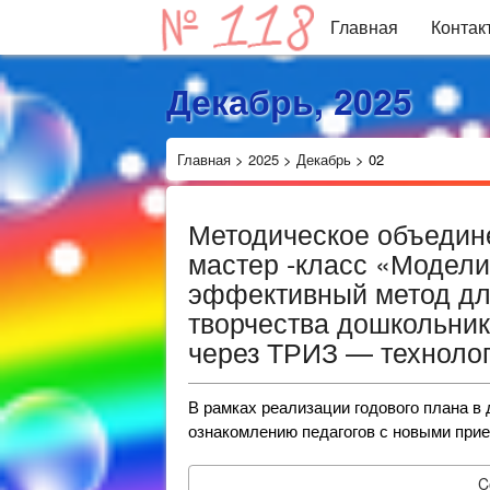
Главная
Контак
Декабрь, 2025
Главная
>
2025
>
Декабрь
>
02
Методическое объедин
мастер -класс «Модел
эффективный метод дл
творчества дошкольник
через ТРИЗ — техноло
В рамках реализации годового плана в
ознакомлению педагогов с новыми при
C