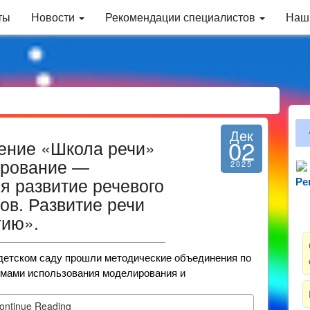
ты
Новости
Рекомендации специалистов
Наш
Дек
02
ение «Школа речи»
ирование —
2025
я развитие речевого
Ре
Зн
ов. Развитие речи
гию».
 детском саду прошли методические объединения по
емами использования моделирования и
ontinue Reading