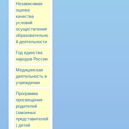
Независимая
оценка
качества
условий
осуществления
образовательно
й деятельности
Год единства
народов России
Медицинская
деятельность в
учреждении
Программа
просвещения
родителей
(законных
представителей
) детей