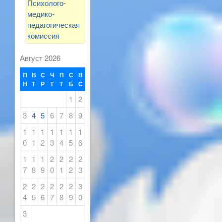
Психолого-
медико-
педагогическая
комиссия
Август 2026
П
В
С
Ч
П
С
В
Н
Т
Р
Т
Т
Б
С
1
2
3
4
5
6
7
8
9
1
1
1
1
1
1
1
0
1
2
3
4
5
6
1
1
1
2
2
2
2
7
8
9
0
1
2
3
2
2
2
2
2
2
3
4
5
6
7
8
9
0
3