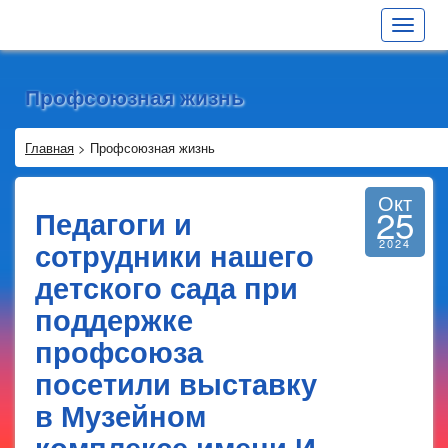
Toggle
navigat
Профсоюзная жизнь
Главная
>
Профсоюзная жизнь
Окт
25
Педагоги и
сотрудники нашего
2024
детского сада при
поддержке
профсоюза
посетили выставку
в Музейном
комплексе имени И.