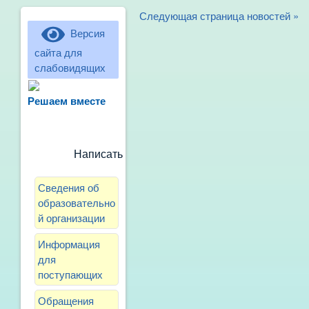
Следующая страница новостей »
Версия
сайта для
слабовидящих
Не можете записать ребёнка в сад?
Хотите рассказать о воспитателях?
Решаем вместе
Знаете, как улучшить питание и
занятия?
Написать сообщение
Сведения об
образовательно
й организации
Информация
для
поступающих
Обращения