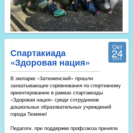
Окт
24
Спартакиада
«Здоровая нация»
2024
В экопарке «Затюменский» прошли
захватывающие соревнования по спортивному
ориентированию в рамках спартакиады
«Здоровая нация» среди сотрудников
дошкольных образовательных учреждений
города Тюмени!
Педагоги, при поддержке профсоюза приняли