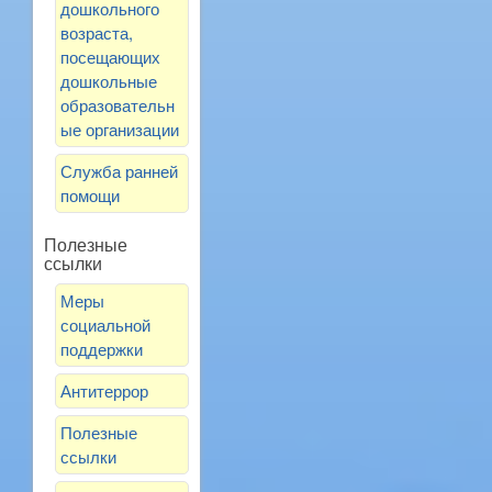
дошкольного
возраста,
посещающих
дошкольные
образовательн
ые организации
Служба ранней
помощи
Полезные
ссылки
Меры
социальной
поддержки
Антитеррор
Полезные
ссылки