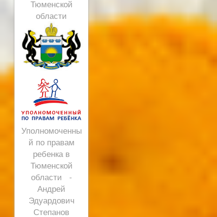
Тюменской
области
Уполномоченны
й по правам
ребенка в
Тюменской
области -
Андрей
Эдуардович
Степанов