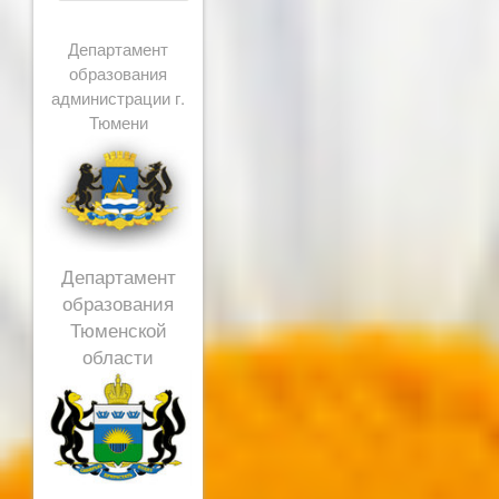
Департамент
образования
администрации г.
Тюмени
Департамент
образования
Тюменской
области