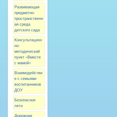
Развивающая
предметно-
пространственн
ая среда
детского сада
Консультацион
но-
методический
пункт «Вместе
с мамой»
Взаимодействи
е с семьями
воспитанников
ДОУ
Безопасное
лето
Дорожная