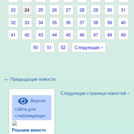
23
24
25
26
27
28
29
30
31
32
33
34
35
36
37
38
39
40
41
42
43
44
45
46
47
48
49
50
51
52
Следующая »
← Предыдущие новости
Следующая страница новостей »
Версия
сайта для
слабовидящих
Не можете записать ребёнка в сад?
Хотите рассказать о воспитателях?
Решаем вместе