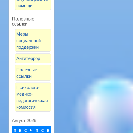
помощи
Полезные
ссылки
Меры
социальной
поддержки
Антитеррор
Полезные
ссылки
Психолого-
медико-
педагогическая
комиссия
Август 2026
П
В
С
Ч
П
С
В