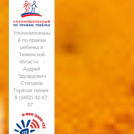
Уполномоченны
й по правам
ребенка в
Тюменской
области -
Андрей
Эдуардович
Степанов
Горячая линия:
8 (3452) 42-67-
07