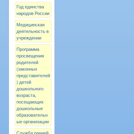
Год единства
народов России
Медицинская
деятельность в
учреждении
Программа
просвещения
родителей
(законных
представителей
) детей
дошкольного
возраста,
посещающих
дошкольные
образовательн
ые организации
Служба ранней