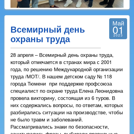
Май
01
Всемирный день
охраны труда
2023
28 апреля – Всемирный день охраны труда,
который отмечается в странах мира с 2001
года, по решению Международной организации
труда /МОТ/. В нашем детском саду № 118
города Тюмени при поддержке профсоюза
специалист по охране труда Елена Леонидовна
провела викторину, состоящая из 6 туров. В
них содержались вопросы, по ответам, которых
разбирались ситуации на производстве, чтобы
не было травм и заболеваний.
Рассматривались знаки по безопасности,
зачитывались фразы, выбирали правильные