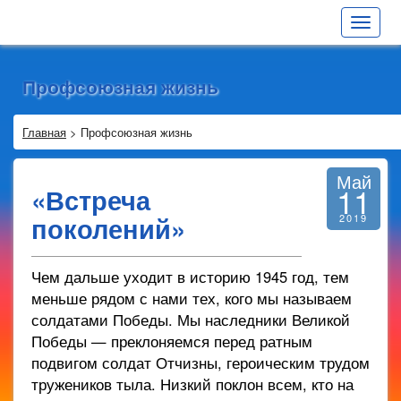
Toggle
navigat
Профсоюзная жизнь
Главная
>
Профсоюзная жизнь
Май
11
«Встреча
поколений»
2019
Чем дальше уходит в историю 1945 год, тем
меньше рядом с нами тех, кого мы называем
солдатами Победы. Мы наследники Великой
Победы — преклоняемся перед ратным
подвигом солдат Отчизны, героическим трудом
тружеников тыла. Низкий поклон всем, кто на