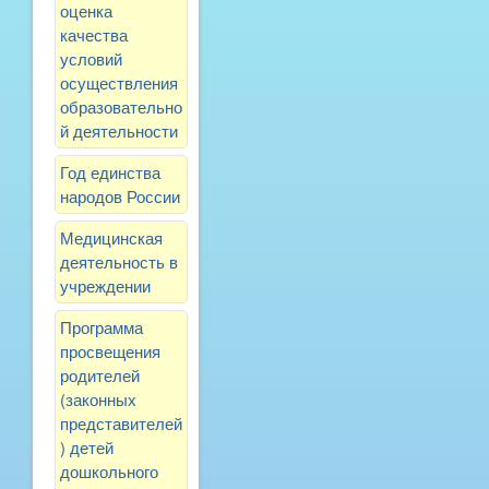
оценка
качества
условий
осуществления
образовательно
й деятельности
Год единства
народов России
Медицинская
деятельность в
учреждении
Программа
просвещения
родителей
(законных
представителей
) детей
дошкольного