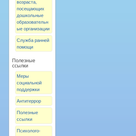
возраста,
посещающих
дошкольные
образовательн
ые организации
Служба ранней
помощи
Полезные
ссылки
Меры
социальной
поддержки
Антитеррор
Полезные
ссылки
Психолого-