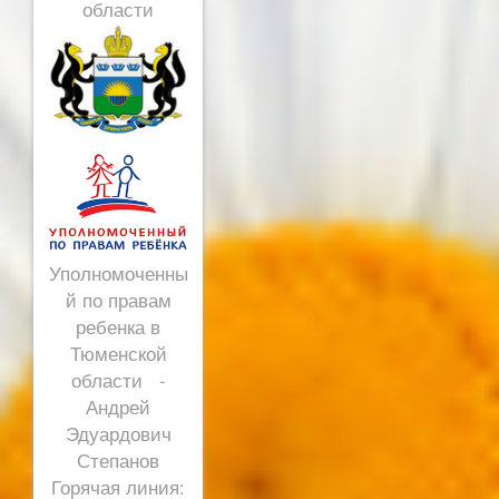
области
Уполномоченны
й по правам
ребенка в
Тюменской
области -
Андрей
Эдуардович
Степанов
Горячая линия: