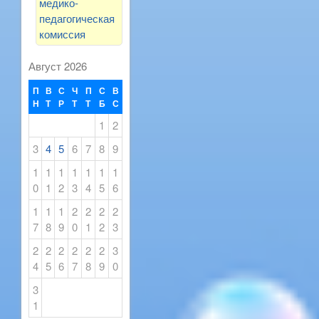
медико-
педагогическая
комиссия
Август 2026
П
В
С
Ч
П
С
В
Н
Т
Р
Т
Т
Б
С
1
2
3
4
5
6
7
8
9
1
1
1
1
1
1
1
0
1
2
3
4
5
6
1
1
1
2
2
2
2
7
8
9
0
1
2
3
2
2
2
2
2
2
3
4
5
6
7
8
9
0
3
1