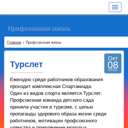
Toggle
navigat
Профсоюзная жизнь
Главная
>
Профсоюзная жизнь
Окт
08
Турслет
2022
Ежегодно среди работников образования
проходит комплексная Спартакиада.
Один из видов спорта является Турслет.
Профсоюзная команда детского сада
приняла участие в туризме, с целью
пропаганды здорового образа жизни среди
работников, мотивации профсоюзного
членства и привлечение молодых