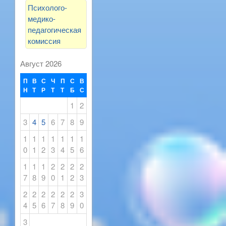
Психолого-
медико-
педагогическая
комиссия
Август 2026
П
В
С
Ч
П
С
В
Н
Т
Р
Т
Т
Б
С
1
2
3
4
5
6
7
8
9
1
1
1
1
1
1
1
0
1
2
3
4
5
6
1
1
1
2
2
2
2
7
8
9
0
1
2
3
2
2
2
2
2
2
3
4
5
6
7
8
9
0
3