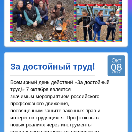
Окт
08
За достойный труд!
2022
Всемирный день действий «За достойный
труд!» 7 октября является
значимым мероприятием российского
профсоюзного движения,
посвященным защите законных прав и
интересов трудящихся. Профсоюзы в
новых реалиях через инструменты
социального партнерства продолжают