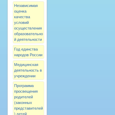
Независимая
оценка
качества
условий
осуществления
образовательно
й деятельности
Год единства
народов России
Медицинская
деятельность в
учреждении
Программа
просвещения
родителей
(законных
представителей
) детей