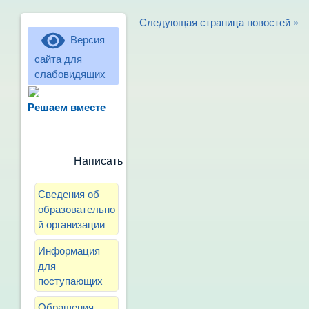
Следующая страница новостей »
Версия
сайта для
слабовидящих
Не можете записать ребёнка в сад?
Хотите рассказать о воспитателях?
Решаем вместе
Знаете, как улучшить питание и
занятия?
Написать сообщение
Сведения об
образовательно
й организации
Информация
для
поступающих
Обращения