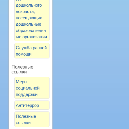
дошкольного
возраста,
посещающих
дошкольные
образовательн
ые организации
Служба ранней
помощи
Полезные
ссылки
Меры
социальной
поддержки
Антитеррор
Полезные
ссылки