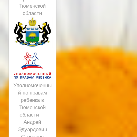
Тюменской
области
Уполномоченны
й по правам
ребенка в
Тюменской
области -
Андрей
Эдуардович
Степанов