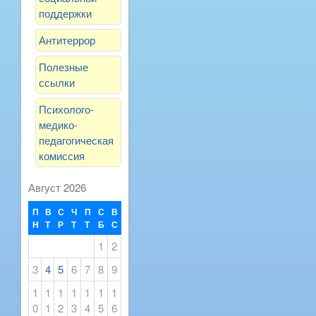
поддержки
Антитеррор
Полезные
ссылки
Психолого-
медико-
педагогическая
комиссия
Август 2026
П
В
С
Ч
П
С
В
Н
Т
Р
Т
Т
Б
С
1
2
3
4
5
6
7
8
9
1
1
1
1
1
1
1
0
1
2
3
4
5
6