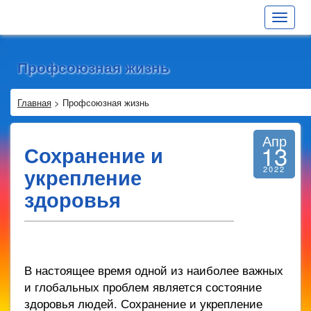
Toggle
navigat
Профсоюзная жизнь
Главная
>
Профсоюзная жизнь
Апр
13
Сохранение и
укрепление
2022
здоровья
В настоящее время одной из наиболее важных
и глобальных проблем является состояние
здоровья людей. Сохранение и укрепление