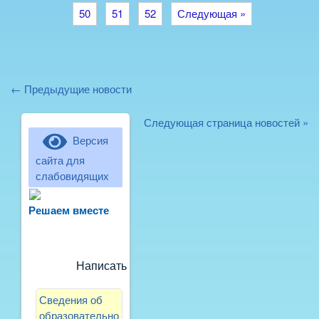
50
51
52
Следующая »
← Предыдущие новости
Следующая страница новостей »
Версия
сайта для
слабовидящих
Не можете записать ребёнка в сад?
Хотите рассказать о воспитателях?
Решаем вместе
Знаете, как улучшить питание и
занятия?
Написать сообщение
Сведения об
образовательно