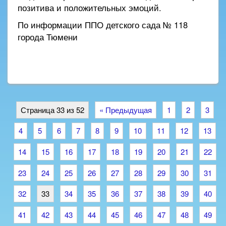
позитива и положительных эмоций.
По информации ППО детского сада № 118
города Тюмени
Страница 33 из 52
« Предыдущая
1
2
3
4
5
6
7
8
9
10
11
12
13
14
15
16
17
18
19
20
21
22
23
24
25
26
27
28
29
30
31
32
33
34
35
36
37
38
39
40
41
42
43
44
45
46
47
48
49