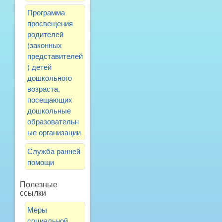
Программа
просвещения
родителей
(законных
представителей
) детей
дошкольного
возраста,
посещающих
дошкольные
образовательн
ые организации
Служба ранней
помощи
Полезные
ссылки
Меры
социальной