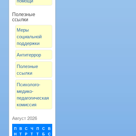
помощи
Полезные
ссылки
Меры
социальной
поддержки
Антитеррор
Полезные
ссылки
Психолого-
медико-
педагогическая
комиссия
Август 2026
П
В
С
Ч
П
С
В
Н
Т
Р
Т
Т
Б
С