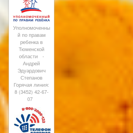
Уполномоченны
й по правам
ребенка в
Тюменской
области -
Андрей
Эдуардович
Степанов
Горячая линия:
8 (3452) 42-67-
07