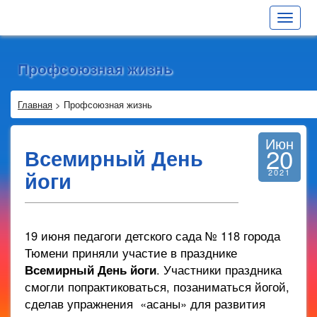
Toggle
navigat
Профсоюзная жизнь
Главная
>
Профсоюзная жизнь
Июн
20
Всемирный День
йоги
2021
19 июня педагоги детского сада № 118 города
Тюмени приняли участие в празднике
Всемирный День йоги
. Участники праздника
смогли попрактиковаться, позаниматься йогой,
сделав упражнения «асаны» для развития