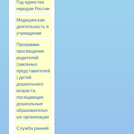
Год единства
народов России
Медицинская
деятельность в
учреждении
Программа
просвещения
родителей
(законных
представителей
) детей
дошкольного
возраста,
посещающих
дошкольные
образовательн
ые организации
Служба ранней