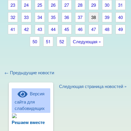
23
24
25
26
27
28
29
30
31
32
33
34
35
36
37
38
39
40
41
42
43
44
45
46
47
48
49
50
51
52
Следующая »
← Предыдущие новости
Следующая страница новостей »
Версия
сайта для
слабовидящих
Не можете записать ребёнка в сад?
Хотите рассказать о воспитателях?
Решаем вместе
Знаете, как улучшить питание и