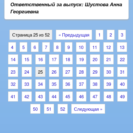
Ответственный за выпуск: Шустова Анна
Георгиевна
Страница 25 из 52
« Предыдущая
1
2
3
4
5
6
7
8
9
10
11
12
13
14
15
16
17
18
19
20
21
22
23
24
25
26
27
28
29
30
31
32
33
34
35
36
37
38
39
40
41
42
43
44
45
46
47
48
49
50
51
52
Следующая »