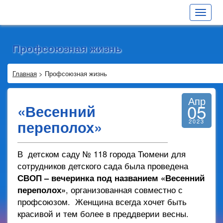
Toggle
navigat
Профсоюзная жизнь
Главная
>
Профсоюзная жизнь
Апр
05
«Весенний
переполох»
2023
В детском саду № 118 города Тюмени для
сотрудников детского сада была проведена
СВОП – вечеринка под названием «Весенний
переполох»
, организованная совместно с
профсоюзом. Женщина всегда хочет быть
красивой и тем более в преддверии весны.