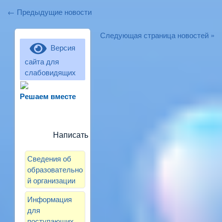
← Предыдущие новости
Следующая страница новостей »
Версия
сайта для
слабовидящих
Не можете записать ребёнка в сад?
Хотите рассказать о воспитателях?
Решаем вместе
Знаете, как улучшить питание и
занятия?
Написать сообщение
Сведения об
образовательно
й организации
Информация
для
поступающих