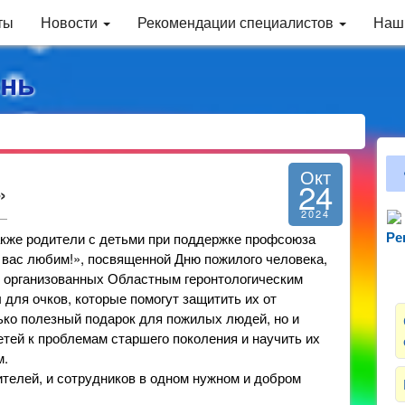
ты
Новости
Рекомендации специалистов
Наш
нь
Окт
24
»
2024
акже родители с детьми при поддержке профсоюза
Ре
Зн
 вас любим!», посвященной Дню пожилого человека,
, организованных Областным геронтологическим
для очков, которые помогут защитить их от
лько полезный подарок для пожилых людей, но и
тей к проблемам старшего поколения и научить их
м.
ителей, и сотрудников в одном нужном и добром