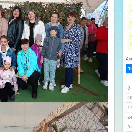
Ав
П
3
1
1
2
3