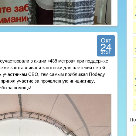
Окт
24
2024
поучаствовали в акции «438 метров» при поддержке
также заготавливали заготовки для плетения сетей.
чь участникам СВО, тем самым приближая Победу
 принял участие за проявленную инициативу,
ибо за помощь!
По