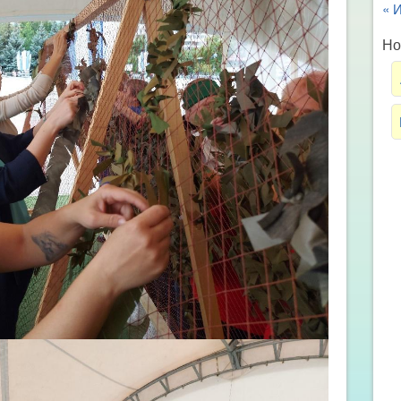
« 
Но