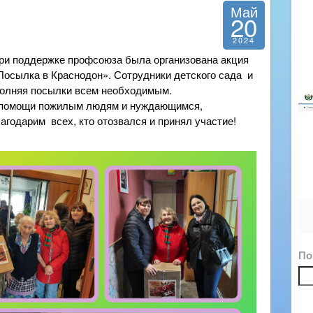
Май
20
2024
при поддержке профсоюза была организована акция
Посылка в Краснодон». Сотрудники детского сада и
аполняя посылки всем необходимым.
в помощи пожилым людям и нуждающимся,
годарим всех, кто отозвался и принял участие!
По