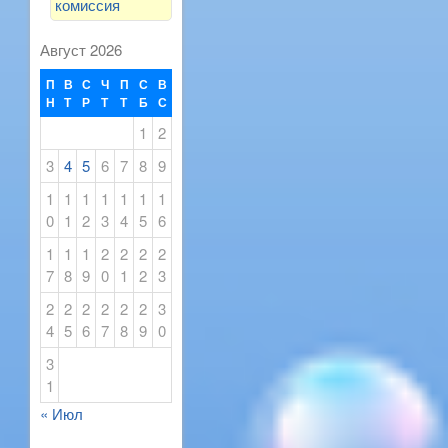
комиссия
Август 2026
П
В
С
Ч
П
С
В
Н
Т
Р
Т
Т
Б
С
1
2
3
4
5
6
7
8
9
1
1
1
1
1
1
1
0
1
2
3
4
5
6
1
1
1
2
2
2
2
7
8
9
0
1
2
3
2
2
2
2
2
2
3
4
5
6
7
8
9
0
3
1
« Июл