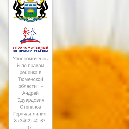
Уполномоченны
й по правам
ребенка в
Тюменской
области -
Андрей
Эдуардович
Степанов
Горячая линия:
8 (3452) 42-67-
07