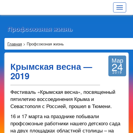
Toggle
navigat
Профсоюзная жизнь
Главная
>
Профсоюзная жизнь
Мар
24
Крымская весна —
2019
2019
Фестиваль «Крымская весна», посвященный
пятилетию воссоединения Крыма и
Севастополя с Россией, прошел в Тюмени.
16 и 17 марта на празднике побывали
профсоюзные работники нашего детского сада
на двух площадках областной столицы – на