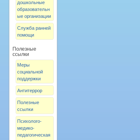
дошкольные
образовательн
ые организации
Служба ранней
помощи
Полезные
ссылки
Меры
социальной
поддержки
Антитеррор
Полезные
ссылки
Психолого-
медико-
педагогическая