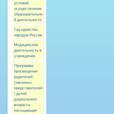
условий
осуществления
образовательно
й деятельности
Год единства
народов России
Медицинская
деятельность в
учреждении
Программа
просвещения
родителей
(законных
представителей
) детей
дошкольного
возраста,
посещающих