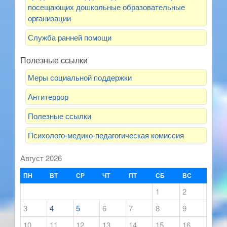
посещающих дошкольные образовательные
организации
Служба ранней помощи
Полезные ссылки
Меры социальной поддержки
Антитеррор
Полезные ссылки
Психолого-медико-педагогическая комиссия
Август 2026
ПН
ВТ
СР
ЧТ
ПТ
СБ
ВС
1
2
3
4
5
6
7
8
9
10
11
12
13
14
15
16