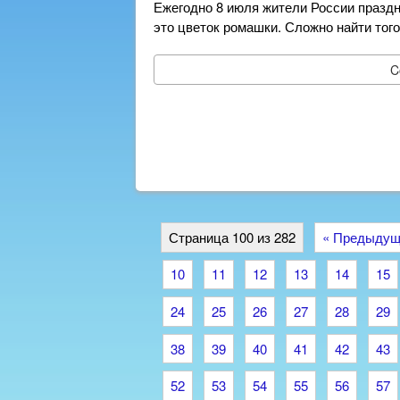
Ежегодно 8 июля жители России праздн
это цветок ромашки. Сложно найти того
C
Страница 100 из 282
« Предыдущ
10
11
12
13
14
15
24
25
26
27
28
29
38
39
40
41
42
43
52
53
54
55
56
57