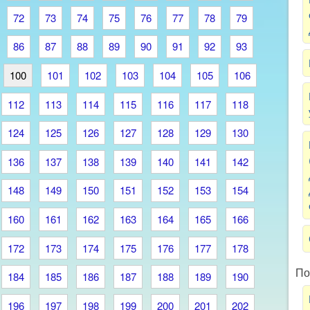
72
73
74
75
76
77
78
79
86
87
88
89
90
91
92
93
100
101
102
103
104
105
106
112
113
114
115
116
117
118
124
125
126
127
128
129
130
136
137
138
139
140
141
142
148
149
150
151
152
153
154
160
161
162
163
164
165
166
172
173
174
175
176
177
178
По
184
185
186
187
188
189
190
196
197
198
199
200
201
202