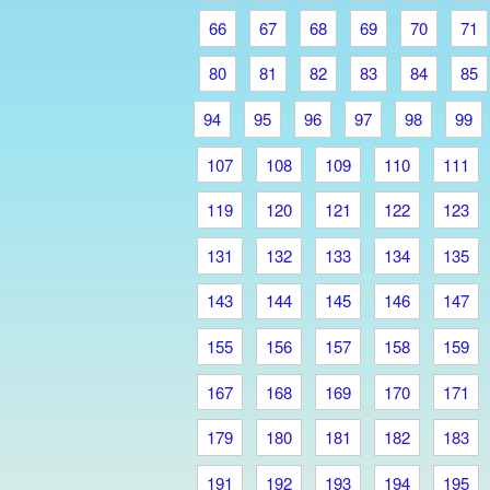
66
67
68
69
70
71
80
81
82
83
84
85
94
95
96
97
98
99
107
108
109
110
111
119
120
121
122
123
131
132
133
134
135
143
144
145
146
147
155
156
157
158
159
167
168
169
170
171
179
180
181
182
183
191
192
193
194
195