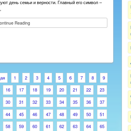
2025
уют день семьи и верности. Главный его символ –
,
ontinue Reading
ая
1
2
3
4
5
6
7
8
9
16
17
18
19
20
21
22
23
30
31
32
33
34
35
36
37
44
45
46
47
48
49
50
51
58
59
60
61
62
63
64
65