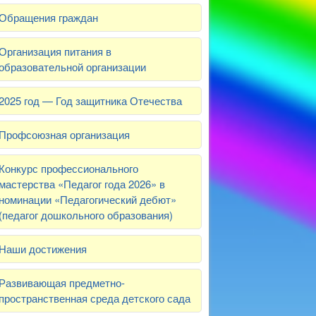
Обращения граждан
Организация питания в
образовательной организации
2025 год — Год защитника Отечества
Профсоюзная организация
Конкурс профессионального
мастерства «Педагог года 2026» в
номинации «Педагогический дебют»
(педагог дошкольного образования)
Наши достижения
Развивающая предметно-
пространственная среда детского сада