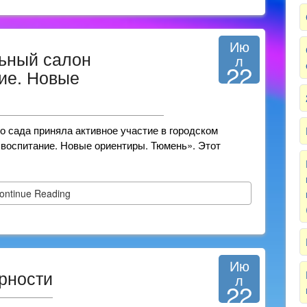
Ию
льный салон
л
22
ие. Новые
2025
о сада приняла активное участие в городском
воспитание. Новые ориентиры. Тюмень». Этот
ontinue Reading
Ию
рности
л
22