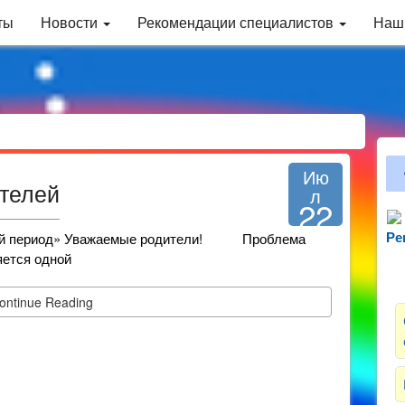
ты
Новости
Рекомендации специалистов
Наш
Ию
ителей
л
22
2025
етний период» Уважаемые родители! Проблема
Ре
Зн
яется одной
ontinue Reading