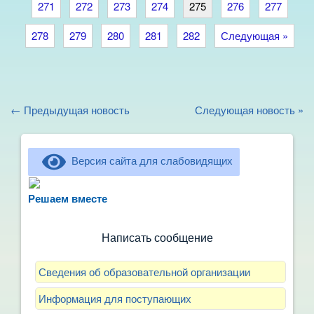
271
272
273
274
275
276
277
278
279
280
281
282
Следующая »
← Предыдущая новость
Следующая новость »
Версия сайта для слабовидящих
Не можете записать ребёнка в сад? Хотите
рассказать о воспитателях? Знаете, как
Решаем вместе
улучшить питание и занятия?
Написать сообщение
Сведения об образовательной организации
Информация для поступающих