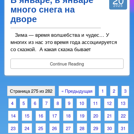
много снега на
2025
дворе
Зима — время волшебства и чудес… У
многих из нас это время года ассоциируется
со сказкой. А какая сказка бывает
Continue Reading
Страница 275 из 282
« Предыдущая
1
2
3
4
5
6
7
8
9
10
11
12
13
14
15
16
17
18
19
20
21
22
23
24
25
26
27
28
29
30
31