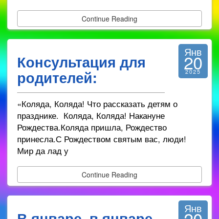
Continue Reading
Янв
20
Консультация для
родителей:
2025
«Коляда, Коляда! Что рассказать детям о
празднике. Коляда, Коляда! Накануне
Рождества.Коляда пришла, Рождество
принесла.С Рождеством святым вас, люди!
Мир да лад у
Continue Reading
Янв
20
В январе, в январе