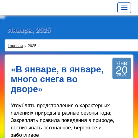
Toggle
navigat
Январь, 2025
Главная
>
2025
Янв
20
«В январе, в январе,
много снега во
2025
дворе»
Углублять представления о характерных
явлениях природы в разные сезоны года;
Закреплять правила поведения в природе,
воспитывать осознанное, бережное и
заботливое