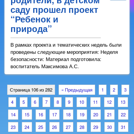
саду прошел проект
“Ребенок и
природа”
В рамках проекта и тематических недель были
проведены следующие мероприятия: Неделя
безопасности: Материал подготовила:
воспитатель Максимова А.С.
Страница 106 из 282
« Предыдущая
1
2
3
4
5
6
7
8
9
10
11
12
13
14
15
16
17
18
19
20
21
22
23
24
25
26
27
28
29
30
31