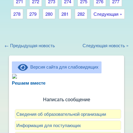
271
272
273
274
275
276
277
278
279
280
281
282
Следующая »
← Предыдущая новость
Следующая новость »
Версия сайта для слабовидящих
Не можете записать ребёнка в сад? Хотите
рассказать о воспитателях? Знаете, как
Решаем вместе
улучшить питание и занятия?
Написать сообщение
Сведения об образовательной организации
Информация для поступающих