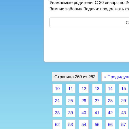
Уважаемые родители! С 20 января по 2
Зимние забавы» Задачи: продолжать ф
C
Страница 269 из 282
« Предыдущ
10
11
12
13
14
15
24
25
26
27
28
29
38
39
40
41
42
43
52
53
54
55
56
57