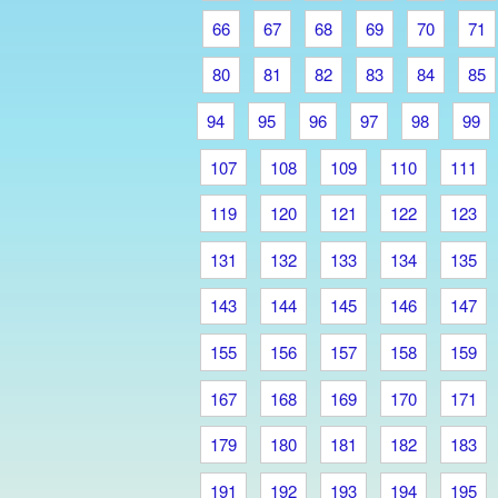
66
67
68
69
70
71
80
81
82
83
84
85
94
95
96
97
98
99
107
108
109
110
111
119
120
121
122
123
131
132
133
134
135
143
144
145
146
147
155
156
157
158
159
167
168
169
170
171
179
180
181
182
183
191
192
193
194
195