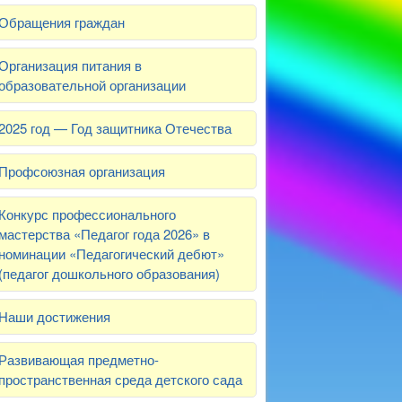
Обращения граждан
Организация питания в
образовательной организации
2025 год — Год защитника Отечества
Профсоюзная организация
Конкурс профессионального
мастерства «Педагог года 2026» в
номинации «Педагогический дебют»
(педагог дошкольного образования)
Наши достижения
Развивающая предметно-
пространственная среда детского сада