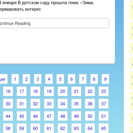
4 января В детском саду прошла тема: «Зима.
ормировать интерес
ontinue Reading
ая
1
2
3
4
5
6
7
8
9
16
17
18
19
20
21
22
23
30
31
32
33
34
35
36
37
44
45
46
47
48
49
50
51
58
59
60
61
62
63
64
65