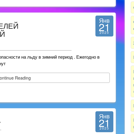
Янв
21
ЕЛЕЙ
ИЙ
2025
пасности на льду в зимний период . Ежегодно в
нут
ontinue Reading
Янв
21
»
2025