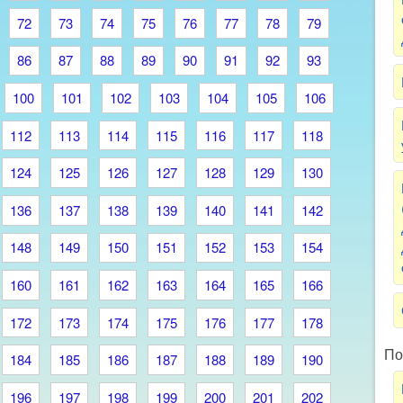
72
73
74
75
76
77
78
79
86
87
88
89
90
91
92
93
100
101
102
103
104
105
106
112
113
114
115
116
117
118
124
125
126
127
128
129
130
136
137
138
139
140
141
142
148
149
150
151
152
153
154
160
161
162
163
164
165
166
172
173
174
175
176
177
178
По
184
185
186
187
188
189
190
196
197
198
199
200
201
202