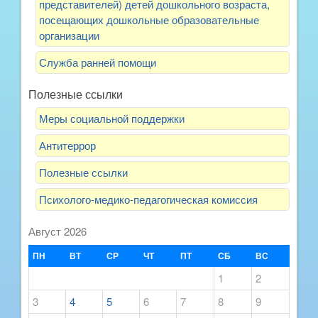
представителей) детей дошкольного возраста,
посещающих дошкольные образовательные
организации
Служба ранней помощи
Полезные ссылки
Меры социальной поддержки
Антитеррор
Полезные ссылки
Психолого-медико-педагогическая комиссия
Август 2026
ПН
ВТ
СР
ЧТ
ПТ
СБ
ВС
1
2
3
4
5
6
7
8
9