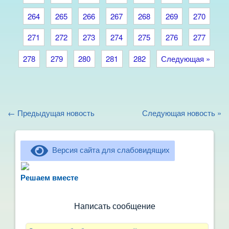
264
265
266
267
268
269
270
271
272
273
274
275
276
277
278
279
280
281
282
Следующая »
← Предыдущая новость
Следующая новость »
Версия сайта для слабовидящих
Не можете записать ребёнка в сад? Хотите
рассказать о воспитателях? Знаете, как
Решаем вместе
улучшить питание и занятия?
Написать сообщение