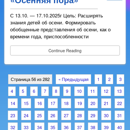
С 13.10. — 17.10.2025г Цель: Расширять
знания детей об осени. Формировать
обобщенные представления об осени, как о
времени года, приспособленности
Continue Reading
Страница 56 из 282
« Предыдущая
1
2
3
4
5
6
7
8
9
10
11
12
13
14
15
16
17
18
19
20
21
22
23
24
25
26
27
28
29
30
31
32
33
34
35
36
37
38
39
40