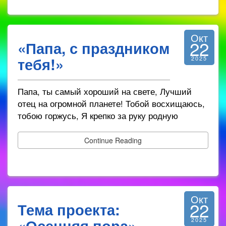
Окт
22
«Папа, с праздником
тебя!»
2025
Папа, ты самый хороший на свете, Лучший
отец на огромной планете! Тобой восхищаюсь,
тобою горжусь, Я крепко за руку родную
Continue Reading
Окт
22
Тема проекта:
«Осенняя пора»
2025