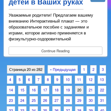
детей в Ваших руках
Уважаемые родители! Предлагаем вашему
вниманию Интерактивный плакат — это
образовательное пособие с заданиями и
играми, которое активно применяется в
физкультурно-оздоровительной
Continue Reading
Страница 20 из 282
« Предыдущая
1
2
3
4
5
6
7
8
9
10
11
12
13
14
15
16
17
18
19
20
21
22
23
24
25
26
27
28
29
30
31
32
33
34
35
36
37
38
39
40