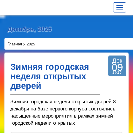
Toggle
navigat
Декабрь, 2025
Главная
>
2025
Дек
09
Зимняя городская
неделя открытых
2025
дверей
Зимняя городская неделя открытых дверей 8
декабря на базе первого корпуса состоялись
насыщенные мероприятия в рамках зимней
городской недели открытых