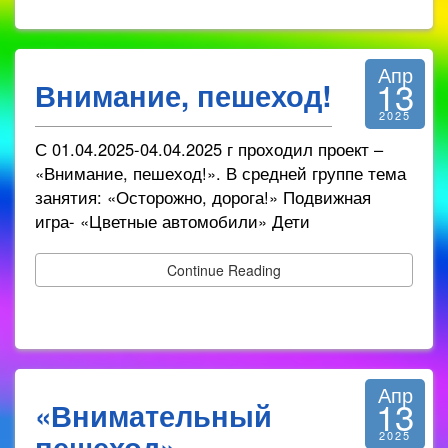
Апр
13
Внимание, пешеход!
2025
С 01.04.2025-04.04.2025 г проходил проект –
«Внимание, пешеход!». В средней группе тема
занятия: «Осторожно, дорога!» Подвижная
игра- «Цветные автомобили» Дети
Continue Reading
Апр
13
«Внимательный
пешеход»
2025