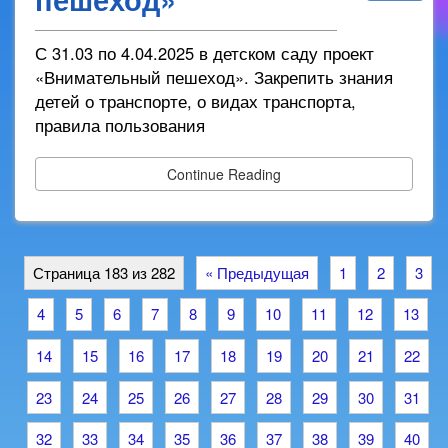
С 31.03 по 4.04.2025 в детском саду проект
«Внимательный пешеход». Закрепить знания
детей о транспорте, о видах транспорта,
правила пользования
Continue Reading
Страница 183 из 282
« Предыдущая
1
2
3
4
5
6
7
8
9
10
11
12
13
14
15
16
17
18
19
20
21
22
23
24
25
26
27
28
29
30
31
32
33
34
35
36
37
38
39
40