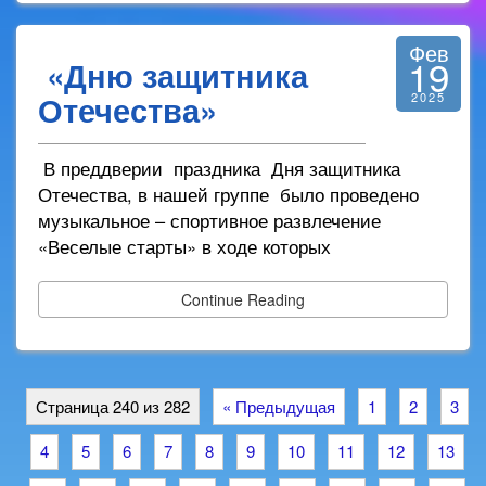
Фев
19
«Дню защитника
Отечества»
2025
В преддверии праздника Дня защитника
Отечества, в нашей группе было проведено
музыкальное – спортивное развлечение
«Веселые старты» в ходе которых
Continue Reading
Страница 240 из 282
« Предыдущая
1
2
3
4
5
6
7
8
9
10
11
12
13