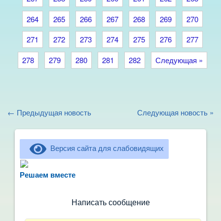
264
265
266
267
268
269
270
271
272
273
274
275
276
277
278
279
280
281
282
Следующая »
← Предыдущая новость
Следующая новость »
Версия сайта для слабовидящих
Не можете записать ребёнка в сад? Хотите
рассказать о воспитателях? Знаете, как
Решаем вместе
улучшить питание и занятия?
Написать сообщение