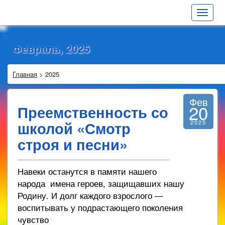
Toggle
navigat
Февраль, 2025
Главная
>
2025
Фев
20
Преемственность со
школой «Смотр
2025
строя и песни»
Навеки останутся в памяти нашего
народа имена героев, защищавших нашу
Родину. И долг каждого взрослого —
воспитывать у подрастающего поколения
чувство