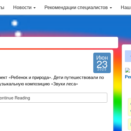
ты
Новости
Рекомендации специалистов
Наш
Июн
23
2025
кт «Ребенок и природа». Дети путешествовали по
Ре
Зн
узыкальную композицию «Звуки леса»
ontinue Reading