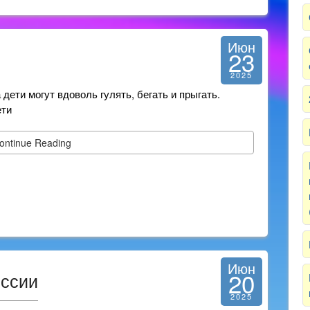
Июн
23
2025
дети могут вдоволь гулять, бегать и прыгать.
ети
ontinue Reading
Июн
20
оссии
2025