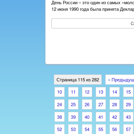
День России – это один из самых «мол
12 июня 1990 года была принята Декла
C
Страница 115 из 282
« Предыдущ
10
11
12
13
14
15
24
25
26
27
28
29
38
39
40
41
42
43
52
53
54
55
56
57