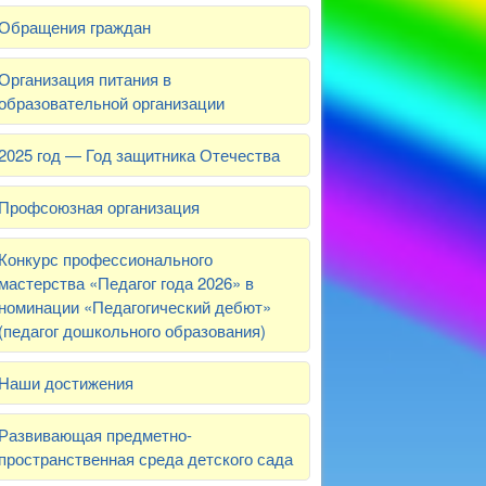
Обращения граждан
Организация питания в
образовательной организации
2025 год — Год защитника Отечества
Профсоюзная организация
Конкурс профессионального
мастерства «Педагог года 2026» в
номинации «Педагогический дебют»
(педагог дошкольного образования)
Наши достижения
Развивающая предметно-
пространственная среда детского сада