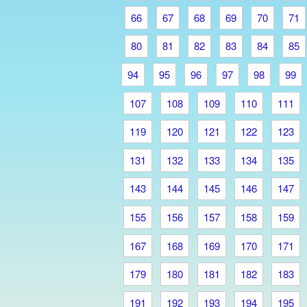
66
67
68
69
70
71
80
81
82
83
84
85
94
95
96
97
98
99
107
108
109
110
111
119
120
121
122
123
131
132
133
134
135
143
144
145
146
147
155
156
157
158
159
167
168
169
170
171
179
180
181
182
183
191
192
193
194
195