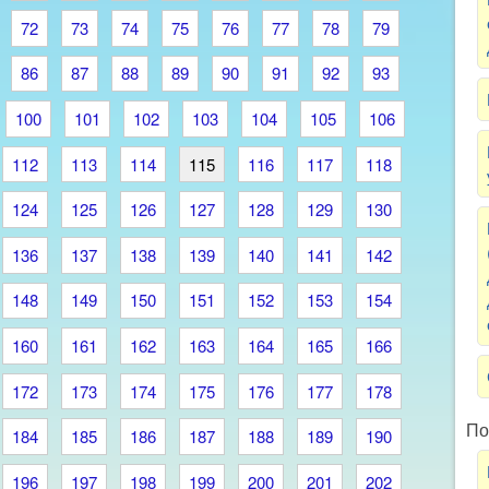
72
73
74
75
76
77
78
79
86
87
88
89
90
91
92
93
100
101
102
103
104
105
106
112
113
114
115
116
117
118
124
125
126
127
128
129
130
136
137
138
139
140
141
142
148
149
150
151
152
153
154
160
161
162
163
164
165
166
172
173
174
175
176
177
178
По
184
185
186
187
188
189
190
196
197
198
199
200
201
202