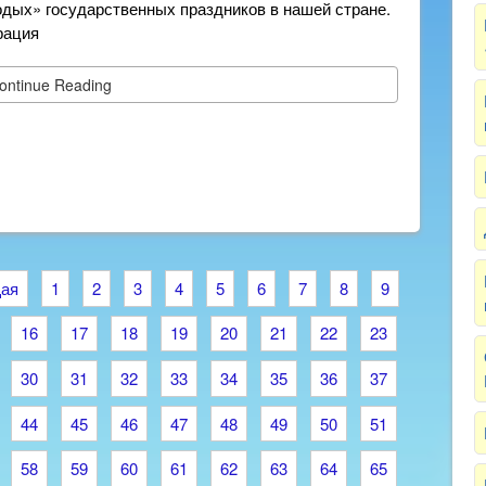
одых» государственных праздников в нашей стране.
рация
ontinue Reading
ая
1
2
3
4
5
6
7
8
9
16
17
18
19
20
21
22
23
30
31
32
33
34
35
36
37
44
45
46
47
48
49
50
51
58
59
60
61
62
63
64
65