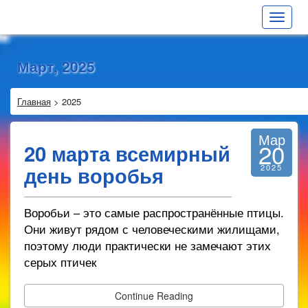
Toggle
navigat
Март, 2025
Главная
>
2025
Мар
20
20 марта всемирный
день воробья
2025
Воробьи – это самые распространённые птицы.
Они живут рядом с человеческими жилищами,
поэтому люди практически не замечают этих
серых птичек
Continue Reading