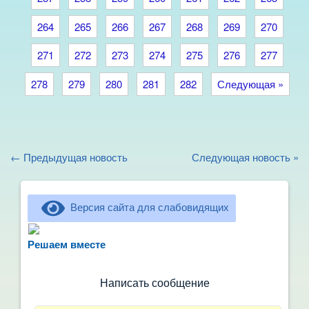
264
265
266
267
268
269
270
271
272
273
274
275
276
277
278
279
280
281
282
Следующая »
← Предыдущая новость
Следующая новость »
Версия сайта для слабовидящих
Не можете записать ребёнка в сад? Хотите
рассказать о воспитателях? Знаете, как
Решаем вместе
улучшить питание и занятия?
Написать сообщение