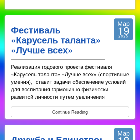
Мар
19
Фестиваль
«Карусель таланта»
2025
«Лучше всех»
Реализация годового проекта фестиваля
«Карусель таланта» «Лучше всех» (спортивные
умения), ставит задачи обеспечение условий
для воспитания гармонично физически
развитой личности путем увеличения
Continue Reading
Мар
18
Дружба и Единство: