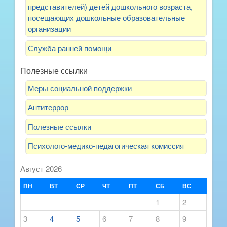
представителей) детей дошкольного возраста,
посещающих дошкольные образовательные
организации
Служба ранней помощи
Полезные ссылки
Меры социальной поддержки
Антитеррор
Полезные ссылки
Психолого-медико-педагогическая комиссия
Август 2026
ПН
ВТ
СР
ЧТ
ПТ
СБ
ВС
1
2
3
4
5
6
7
8
9