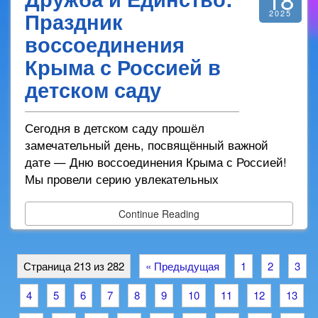
Праздник
2025
воссоединения
Крыма с Россией в
детском саду
Сегодня в детском саду прошёл
замечательный день, посвящённый важной
дате — Дню воссоединения Крыма с Россией!
Мы провели серию увлекательных
Continue Reading
Страница 213 из 282
« Предыдущая
1
2
3
4
5
6
7
8
9
10
11
12
13