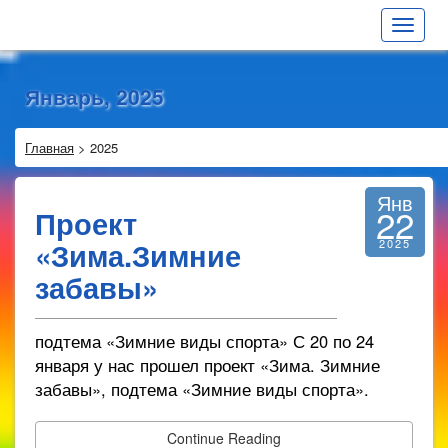
Toggle
navigat
Январь, 2025
Главная
>
2025
Янв
22
Проект
«Зима.Зимние
2025
забавы»
подтема «Зимние виды спорта» С 20 по 24
января у нас прошел проект «Зима. Зимние
забавы», подтема «Зимние виды спорта».
Continue Reading