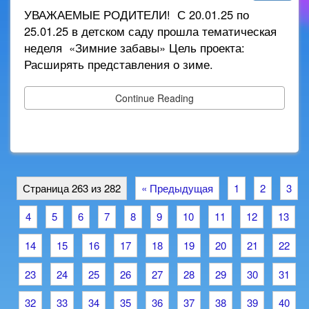
УВАЖАЕМЫЕ РОДИТЕЛИ! С 20.01.25 по
25.01.25 в детском саду прошла тематическая
неделя «Зимние забавы» Цель проекта:
Расширять представления о зиме.
Continue Reading
Страница 263 из 282
« Предыдущая
1
2
3
4
5
6
7
8
9
10
11
12
13
14
15
16
17
18
19
20
21
22
23
24
25
26
27
28
29
30
31
32
33
34
35
36
37
38
39
40