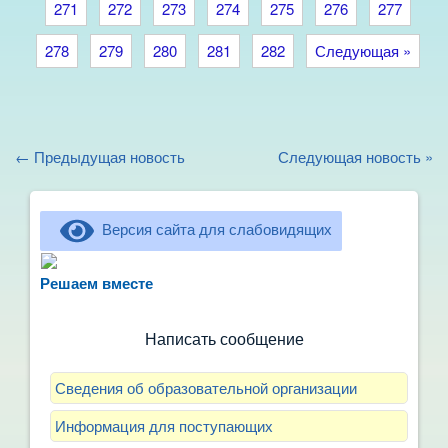
271
272
273
274
275
276
277
278
279
280
281
282
Следующая »
← Предыдущая новость
Следующая новость »
Версия сайта для слабовидящих
Не можете записать ребёнка в сад? Хотите
рассказать о воспитателях? Знаете, как
Решаем вместе
улучшить питание и занятия?
Написать сообщение
Сведения об образовательной организации
Информация для поступающих