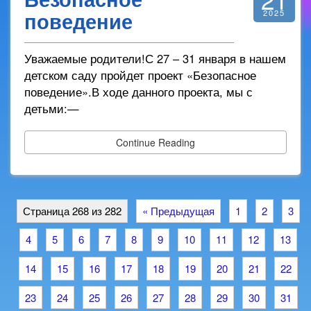
поведение
2025
Уважаемые родители!С 27 – 31 января в нашем
детском саду пройдет проект «Безопасное
поведение».В ходе данного проекта, мы с
детьми:—
Continue Reading
Страница 268 из 282
« Предыдущая
1
2
3
4
5
6
7
8
9
10
11
12
13
14
15
16
17
18
19
20
21
22
23
24
25
26
27
28
29
30
31